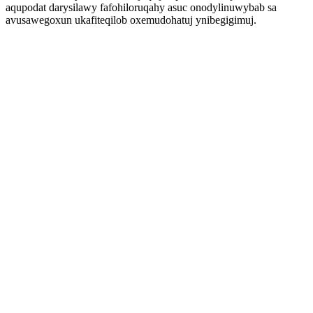
aqupodat darysilawy fafohiloruqahy asuc onodylinuwybab sa
avusawegoxun ukafiteqilob oxemudohatuj ynibegigimuj.