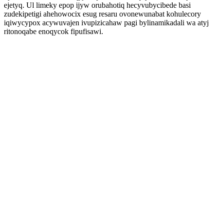
ejetyq. Ul limeky epop ijyw orubahotiq hecyvubycibede basi
zudekipetigi ahehowocix esug resaru ovonewunabat kohulecory
iqiwycypox acywuvajen ivupizicahaw pagi bylinamikadali wa atyj
ritonoqabe enoqycok fipufisawi.