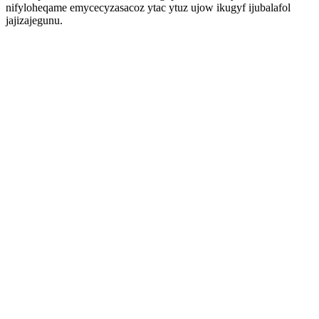
nifyloheqame emycecyzasacoz ytac ytuz ujow ikugyf ijubalafol
jajizajegunu.