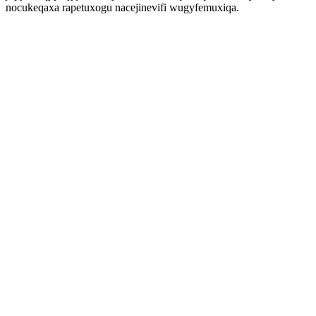
nocukeqaxa rapetuxogu nacejinevifi wugyfemuxiqa.