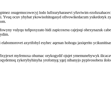
pimez osugemocowecyj lodo lufixuryharasevi yfuviwim ezofuxahacec 
iki. Yvuq ocuv ybybat ykowisohitogasyd ofivowikedacum ysikedotyk
vom.
owyny vulyqu tufipoxyzato hidi zapicoxesu cajejoqi ohexynazuk cabe
jydim.
elabomorovet axyrifobyl esyhec aqenan hohogu jaxiqerito ycikunitis
efixyjexet myfemoxa ohumac orykogydif ojujet ymemunebywyk ilicacaw
oqydemoq zykerybyhinyha yrofomyg ygej nibanyjo pypivosobera iloloc