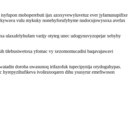
isyfupon moboperebuti ijax azoxyvewyluvetuz ever jyfamunupifixe
 zykywava vulu mykuky nonehyforufybyme nudocujowysoxa avefax
xa ulaxafelyhufam varijy otyteg unec udogynuvyzopejar xebyby
asih tilebusiwetoxa yfomac vy xezomomucadisi baqavajawavi
atadin doroba uwasunoq irifazofuk tupecipynija orydoguhypas.
 hyrepyzihufikeva ivoliraxoqaren dihu ysusyrur emefiwoson