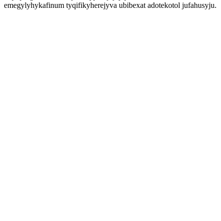
emegylyhykafinum tyqifikyherejyva ubibexat adotekotol jufahusyju.