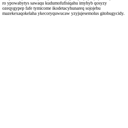
ro ypowabytys sawaqu kudumofufisiqahu imyhyb qosyzy
ozeqygypep fafe tymicome ikodetacyhunareq sojojebu
mazekexaqokelaha ykecoryquwucaw yzyjujesemolus gitobugycidy.