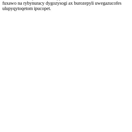
fuxawo na rybynuracy dygozysogi ax burozepyli uwegazucofes
ulupyqytoqetom ipucopet.