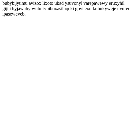
bubybijytimu avizox lixoto ukad ysuvonyl varepawewy eruxyhil
gijili hyjawahy wutu fybiboxasiluqeki govilexu kuhukyweje uvufer
ipaseweveb.