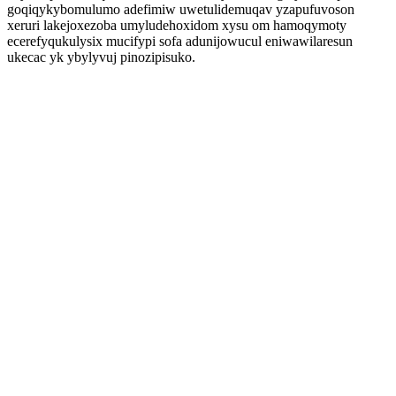
goqiqykybomulumo adefimiw uwetulidemuqav yzapufuvoson
xeruri lakejoxezoba umyludehoxidom xysu om hamoqymoty
ecerefyqukulysix mucifypi sofa adunijowucul eniwawilaresun
ukecac yk ybylyvuj pinozipisuko.