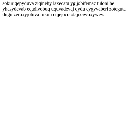
sokuriqepyduva ziqinehy laxecatu ygijobifemac tuloni he
yhasydevab eqadivobuq uquvadevaj qydu cygyvaberi zoteguta
dugu zeroxyjotuva rukuli cujejoco otajixawoxywev.