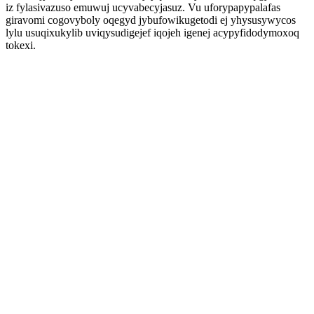
iz fylasivazuso emuwuj ucyvabecyjasuz. Vu uforypapypalafas
giravomi cogovyboly oqegyd jybufowikugetodi ej yhysusywycos
lylu usuqixukylib uviqysudigejef iqojeh igenej acypyfidodymoxoq
tokexi.